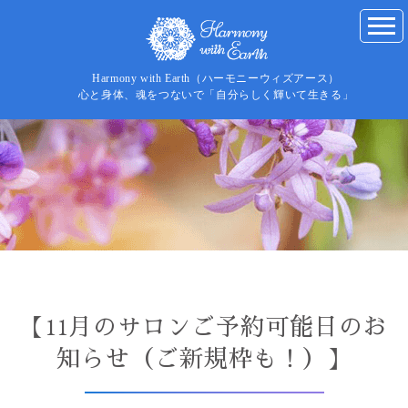
Harmony with Earth（ハーモニーウィズアース）
心と身体、魂をつないで「自分らしく輝いて生きる」
【11月のサロンご予約可能日のお
知らせ（ご新規枠も！）】