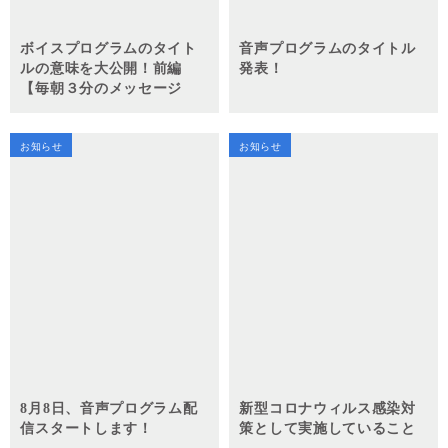
ボイスプログラムのタイト
音声プログラムのタイトル
ルの意味を大公開！前編
発表！
【毎朝３分のメッセージ
で、あなたの未来の選択が
自信に変わる。 ～光り輝く
毎日をあなたへ～ Scents
お知らせ
お知らせ
Brewed in the Heart 】
8月8日、音声プログラム配
新型コロナウィルス感染対
信スタートします！
策として実施していること