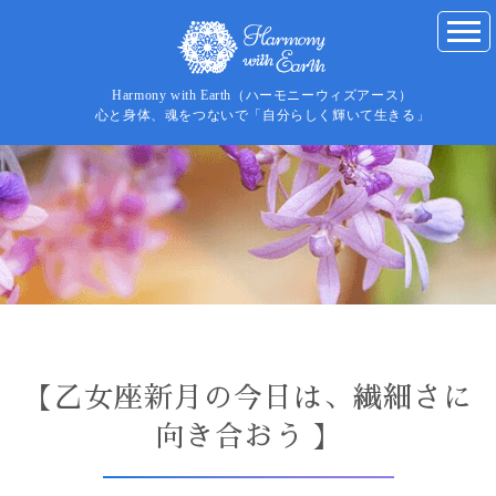
Harmony with Earth（ハーモニーウィズアース）
心と身体、魂をつないで「自分らしく輝いて生きる」
【乙女座新月の今日は、繊細さに
向き合おう 】