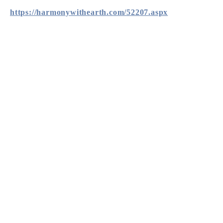
https://harmonywithearth.com/52207.aspx