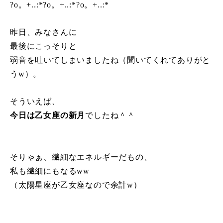
?o。+..:*?o。+..:*?o。+..:*
昨日、みな
さんに
最後にこっそりと
弱音を吐いてしまいましたね（聞いてくれてありがと
うw）。
そういえば、
今日は乙女座の新月
でしたね＾＾
そりゃぁ、繊細なエネルギーだもの、
私も繊細にもなるww
（太陽星座が乙女座なので余計w）