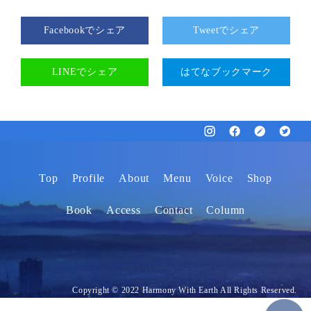
Facebookでシェア
Tweetでシェア
LINEでシェア
はてなブックマーク
Top
Profile
About
Menu
Voice
Shop
Book
Access
Contact
Column
Copyright © 2022 Harmony With Earth All Rights Reserved.