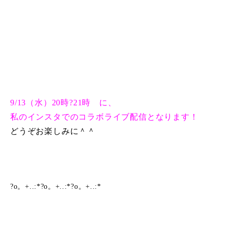
9/13（水）20時?21時 に、
私のインスタでのコラボライブ配信となります！
どうぞお楽しみに＾＾
?o。+..:*?o。+..:*?o。+..:*