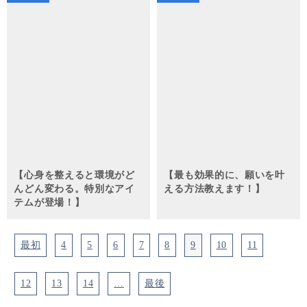
【心身を整えると環境がど
【最も効果的に、願いを叶
んどん変わる。特別なアイ
える方法教えます！】
テムが登場！】
最初
4
5
6
7
8
9
10
11
12
13
14
…
最後