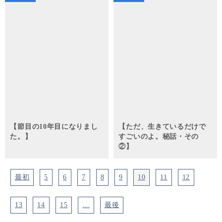
【節目の10年目になりまし
【ただ、生きているだけで
た。】
すごいのよ。秘話・その
②】
最初
5
6
7
8
9
10
11
12
13
14
15
…
最後