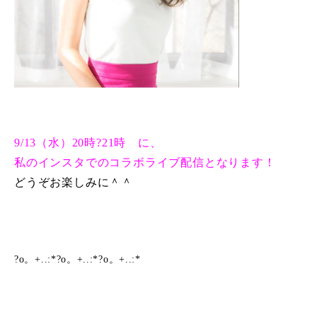
9/13（水）20時?21時 に、
私のインスタでのコラボライブ配信となります！
どうぞお楽しみに＾＾
?o。+..:*?o。+..:*?o。+..:*