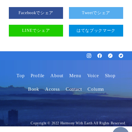
Facebookでシェア
Tweetでシェア
LINEでシェア
はてなブックマーク
Top
Profile
About
Menu
Voice
Shop
Book
Access
Contact
Column
Copyright © 2022 Harmony With Earth All Rights Reserved.