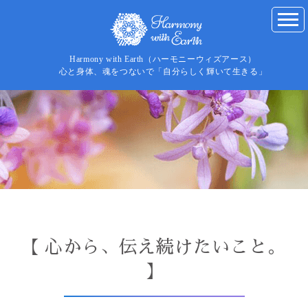
Harmony with Earth（ハーモニーウィズアース）
心と身体、魂をつないで「自分らしく輝いて生きる」
【 心から、伝え続けたいこと。
】