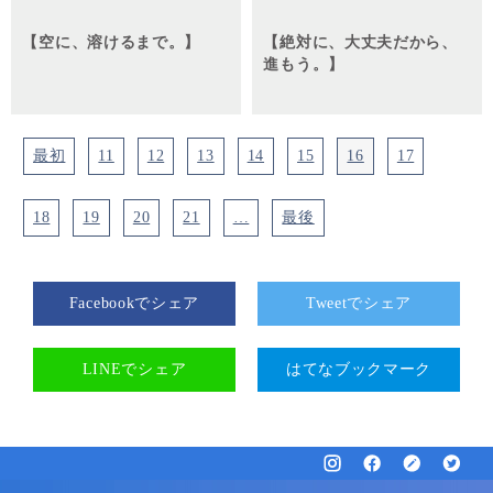
【空に、溶けるまで。】
【絶対に、大丈夫だから、
進もう。】
最初
11
12
13
14
15
16
17
18
19
20
21
…
最後
Facebookでシェア
Tweetでシェア
LINEでシェア
はてなブックマーク