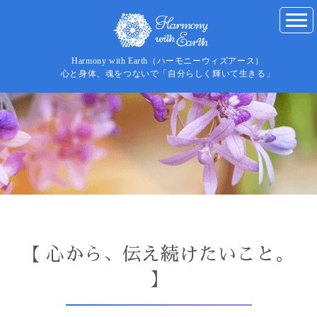
Harmony with Earth（ハーモニーウィズアース）
心と身体、魂をつないで「自分らしく輝いて生きる」
【 心から、伝え続けたいこと。
】