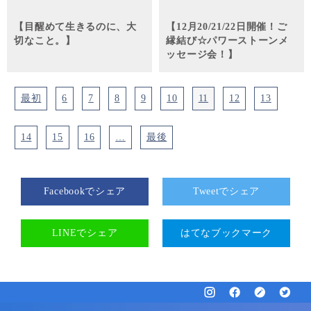
【目醒めて生きるのに、大
【12月20/21/22日開催！ご
切なこと。】
縁結び☆パワーストーンメ
ッセージ会！】
最初
6
7
8
9
10
11
12
13
14
15
16
…
最後
Facebookでシェア
Tweetでシェア
LINEでシェア
はてなブックマーク