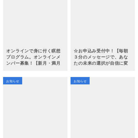
オンラインで身に付く瞑想
☆お申込み受付中！【毎朝
プログラム。オンラインメ
３分のメッセージで、あな
ンバー募集！【新月・満月
たの未来の選択が自信に変
イニシエーション瞑想会】
わる！～光り輝く毎日をあ
なたへ～ Scents Brewed in
the Heart】
お知らせ
お知らせ