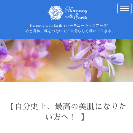
Harmony with Earth（ハーモニーウィズアース）
心と身体、魂をつないで「自分らしく輝いて生きる」
【自分史上、最高の美肌になりた
い方へ！ 】