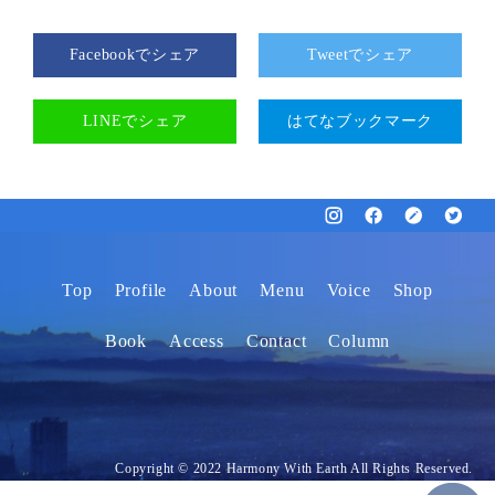
Facebookでシェア
Tweetでシェア
LINEでシェア
はてなブックマーク
Top
Profile
About
Menu
Voice
Shop
Book
Access
Contact
Column
Copyright © 2022 Harmony With Earth All Rights Reserved.