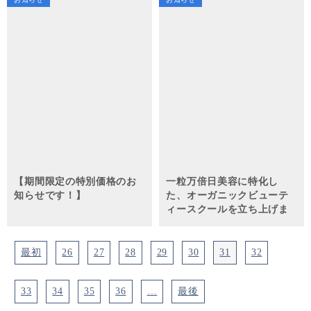
【期間限定の特別価格のお
一粒万倍日美容に特化し
知らせです！】
た、オーガニックビューテ
ィースクールを立ち上げま
す！
最初
26
27
28
29
30
31
32
33
34
35
36
…
最後