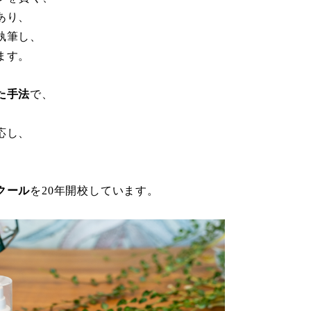
あり、
執筆し、
ます。
た手法
で、
応し、
クール
を20年開校しています。